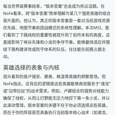
每当世界级赛事结束，“版本答案”总会成为热议话题。在
NoFe看来，将“版本答案”简单理解为某几个强势英雄的组合
是片面的。他认为，真正的版本答案是一套对当前游戏资源
优先级、地图节奏和团战模式的系统性理解。本次MSI，我
们看到了下路线权的重要性被提升到了前所未有的高度，这
直接影响了峡谷先锋和小龙的争夺节奏。能够最快适应并围
绕下路构建进攻或防守体系的队伍，往往能在前期占据主
动。
英雄选择的表象与内核
观众看到的是卢锡安、娜美、格温等英雄的频繁登场。但
NoFe指出，这背后的逻辑是这些英雄能够高效服务于“速龙”
或“边带拉扯”的战术需求。例如，卢娜组合的强势对线能力
确保了线权，从而让打野能无压力地控下第一条小龙，并以
此滚动雪球。版本答案的关键不在于你必须选择这些英雄，
而在于你的阵容是否具备执行当前版本核心战术（如速龙、