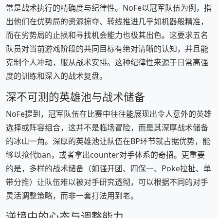
常是战术执行的精确度与纪律性。NoFe以冠军队伍为例，指
出他们在优势局的资源掠夺、转线推进几乎如机器般精准，
而在劣势局的止损和寻找机会能力也极其出色。这要求五名
队员对当前游戏阶段的共同目标有绝对清晰的认知，并且能
克制个人冲动，服从战术安排。这种纪律性来源于日常高强
度的训练和深入的战术复盘。
深不可测的英雄池与战术储备
NoFe提到，冠军队伍在比赛中往往能展现出令人意外的英雄
选择或阵容组合，这并不是临场冒险，而是其深厚战术储备
的冰山一角。深厚的英雄池让队伍在BP环节就占据优势，能
够以抢代ban，或者拿出counter对手体系的奇招。更重要
的是，多样的战术储备（如强开团、四保一、Poke拉扯、单
带分推）让队伍难以被对手研究透彻，可以根据不同的对手
灵活调整策略，而非一套打法用到老。
逆境中的心态与调整能力