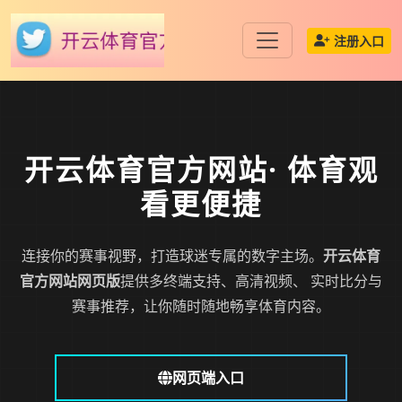
注册入口
开云体育官方网站
· 体育观
看更便捷
连接你的赛事视野，打造球迷专属的数字主场。
开云体育
官方网站网页版
提供多终端支持、高清视频、 实时比分与
赛事推荐，让你随时随地畅享体育内容。
网页端入口