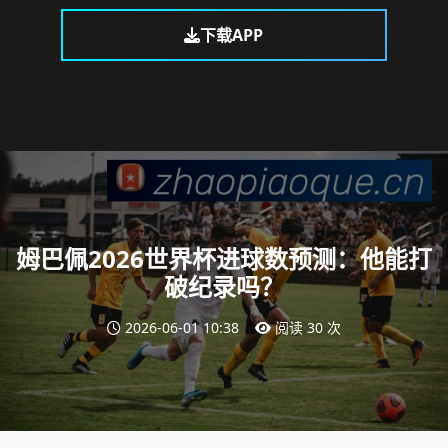
下载APP
姆巴佩2026世界杯进球数预测：他能打
破纪录吗？
2026-06-01 10:38
阅读 30 次