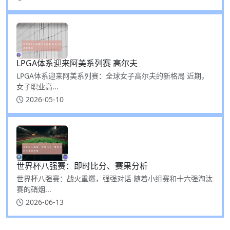
LPGA体系迎来阿美系列赛 高尔夫
LPGA体系迎来阿美系列赛：全球女子高尔夫的新格局 近期，
女子职业高...
2026-05-10
世界杯八强赛：即时比分、赛果分析
世界杯八强赛：战火重燃，强强对话 随着小组赛和十六强淘汰
赛的硝烟...
2026-06-13