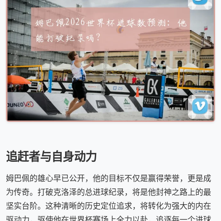
追赶者与自身动力
姆巴佩的雄心早已公开，他的目标不仅是赢得荣誉，更是成
为传奇。打破克洛泽的总进球纪录，将是他封神之路上的最
坚实台阶。这种清晰的历史定位追求，将转化为强大的内在
驱动力，驱使他在世界杯赛场上全力以赴，追逐每一个进球