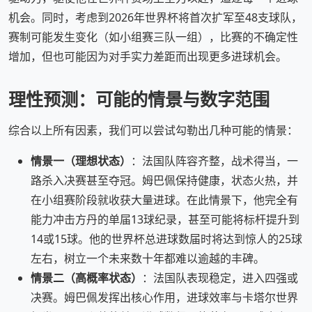
机会。同时，考虑到2026年世界杯将首次扩军至48支球队，
赛制可能发生变化（如小组赛三队一组），比赛的不确定性
增加，但也可能因为对手实力差距而出现更多进球机会。
理性预测：可能的情景与数字范围
综合以上所有因素，我们可以尝试勾勒出几种可能的情景：
情景一（理想状态）
：法国队阵容齐整，战术得当，一
路杀入决赛甚至夺冠。姆巴佩保持健康，状态火热，并
在小组赛阶段就收获大量进球。在此情景下，他完全有
能力冲击方丹的单届13球纪录，甚至可能将标杆提升到
14或15球。他的世界杯总进球数届时将达到惊人的25球
左右，树立一个未来数十年都难以逾越的丰碑。
情景二（高概率状态）
：法国队表现稳定，进入四强或
决赛。姆巴佩发挥出核心作用，进球效率与卡塔尔世界