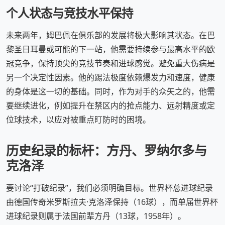
个人状态与竞技水平保持
未来两年，姆巴佩在俱乐部的发展将极大影响其状态。在巴
黎圣日耳曼或可能的下一站，他需要持续参与最高水平的欧
冠竞争，保持顶尖的竞技节奏和进球感觉。避免重大伤病是
另一个决定性因素。他的踢法极度依赖爆发力和速度，健康
的身体是这一切的基础。同时，作为对手的众矢之的，他需
要继续进化，例如提升在禁区内的抢点能力、远射精度或定
位球技术，以应对被重点盯防时的困境。
历史纪录的标杆：方丹、罗纳尔多与
克洛泽
要讨论“打破纪录”，我们必须明确目标。世界杯总进球纪录
由德国传奇米罗斯拉夫·克洛泽保持（16球），而单届世界杯
进球纪录则属于法国前辈方丹（13球，1958年）。