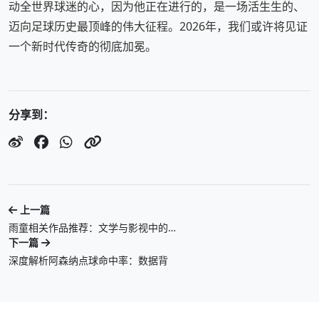
动全世界球迷的心，因为他正在进行的，是一场活生生的、
迈向足球历史最顶峰的伟大征程。2026年，我们或许将见证
一个新时代传奇的彻底加冕。
分享到：
上一篇
雨童相关作品推荐：文学与影视中的…
下一篇
深度解析阿森纳点球命中率：数据背