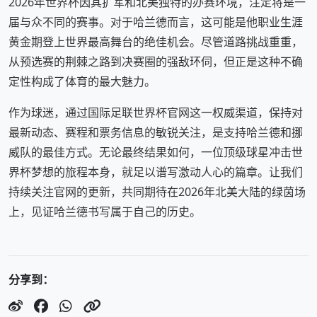
2026年世界杯因其扩军和北美独特的办赛环境，注定将是一
届与众不同的赛事。对于哈兰德而言，这可能是他职业生涯
黄金期登上世界最高舞台的绝佳机会。尽管道路挑战重重，
从预选赛的荆棘之路到决赛圈的强敌环伺，但正是这种不确
定性构成了体育的最大魅力。
作为球迷，通过国际足联世界杯官网这一权威渠道，保持对
最新动态、赛程和票务信息的敏锐关注，是支持哈兰德和挪
威队的最佳方式。无论最终结果如何，一位顶级球星冲击世
界杯梦想的旅程本身，就足以谱写激动人心的篇章。让我们
持续关注官网的更新，共同期待在2026年北美大陆的绿茵场
上，见证哈兰德书写属于自己的历史。
分享到：