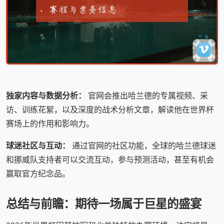
独家内容与数据分析：
官网会推出哈兰德的专属视频、采
访、训练花絮，以及深度的战术分析文章，解读他在世界杯
赛场上的作用和影响力。
球迷社区与互动：
通过官网的社区功能，全球的哈兰德球迷
和挪威队支持者可以交流互动，参与预测活动，甚至有机会
赢取官方纪念品。
总结与前瞻：期待一场属于巨星的盛宴