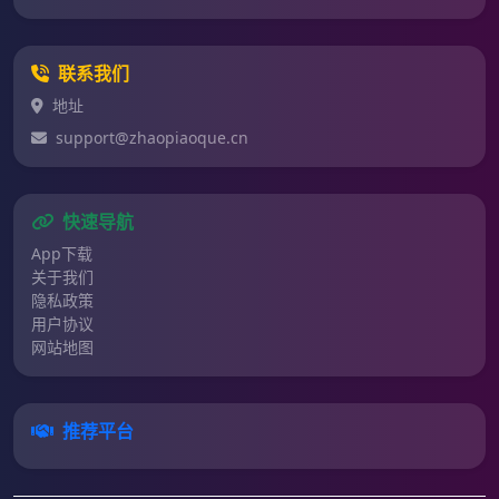
联系我们
地址
support@zhaopiaoque.cn
快速导航
App下载
关于我们
隐私政策
用户协议
网站地图
推荐平台