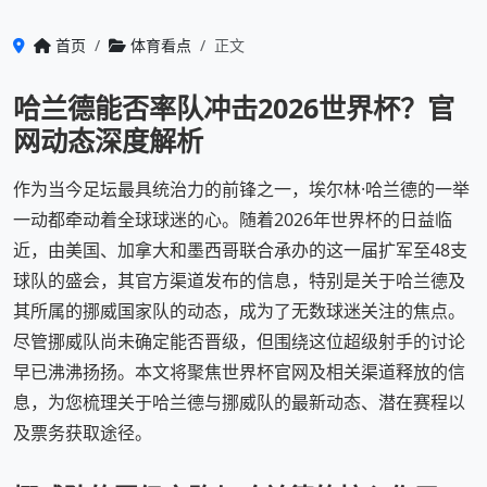
首页
体育看点
正文
哈兰德能否率队冲击2026世界杯？官
网动态深度解析
作为当今足坛最具统治力的前锋之一，埃尔林·哈兰德的一举
一动都牵动着全球球迷的心。随着2026年世界杯的日益临
近，由美国、加拿大和墨西哥联合承办的这一届扩军至48支
球队的盛会，其官方渠道发布的信息，特别是关于哈兰德及
其所属的挪威国家队的动态，成为了无数球迷关注的焦点。
尽管挪威队尚未确定能否晋级，但围绕这位超级射手的讨论
早已沸沸扬扬。本文将聚焦世界杯官网及相关渠道释放的信
息，为您梳理关于哈兰德与挪威队的最新动态、潜在赛程以
及票务获取途径。