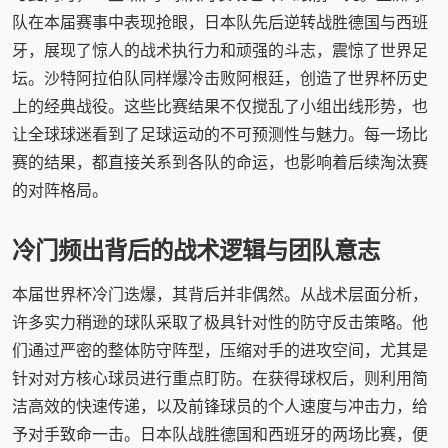
队在本届赛事中表现抢眼，日本队先后逆转战胜德国与西班
牙，展现了惊人的战术执行力和顽强的斗志，震惊了世界足
坛。沙特阿拉伯队同样爆冷击败阿根廷，创造了世界杯历史
上的经典战役。这些比赛结果不仅搅乱了小组出线形势，也
让全球球迷看到了足球运动的不可预测性与魅力。每一场比
赛的结果，都直接关系到各队的命运，也影响着后续淘汰赛
的对阵格局。
冷门频出背后的战术逻辑与团队意志
本届世界杯冷门迭爆，其背后并非偶然。从战术层面分析，
许多实力稍逊的球队采取了极具针对性的防守反击策略。他
们通过严密的整体防守阵型，压缩对手的进攻空间，尤其是
针对对方核心球员进行重点盯防。在获得球权后，则利用简
洁高效的快速传递，以及前锋球员的个人速度与冲击力，给
予对手致命一击。日本队战胜德国和西班牙的两场比赛，便