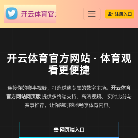
注册入口
开云体育官方网站
· 体育观
看更便捷
连接你的赛事视野，打造球迷专属的数字主场。
开云体育
官方网站网页版
提供多终端支持、高清视频、 实时比分与
赛事推荐，让你随时随地畅享体育内容。
网页端入口