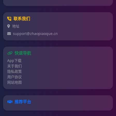
联系我们
地址
support@zhaopiaoque.cn
快速导航
App下载
关于我们
隐私政策
用户协议
网站地图
推荐平台