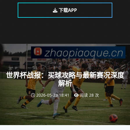
下载APP
世界杯战报：买球攻略与最新赛况深度
解析
2026-05-23 18:41
阅读 28 次