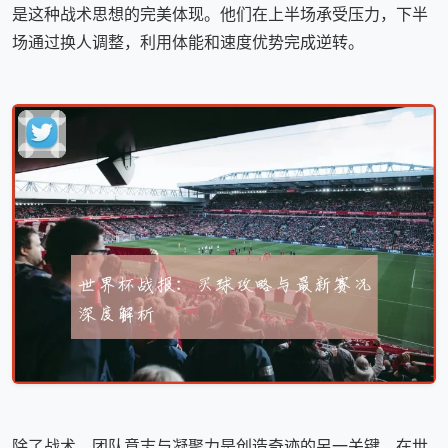
是这种战术思想的完美体现。他们在上半场承受压力，下半
场通过换人调整，利用体能和速度优势完成逆转。
除了战术，团队意志与凝聚力是创造奇迹的另一关键。在世