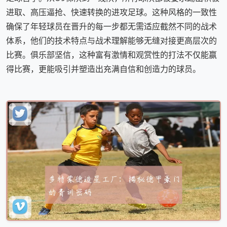
进取、高压逼抢、快速转换的进攻足球。这种风格的一致性
确保了年轻球员在晋升的每一步都无需适应截然不同的战术
体系，他们的技术特点与战术理解能够无缝对接更高层次的
比赛。俱乐部坚信，这种富有激情和观赏性的打法不仅能赢
得比赛，更能吸引并塑造出充满自信和创造力的球员。