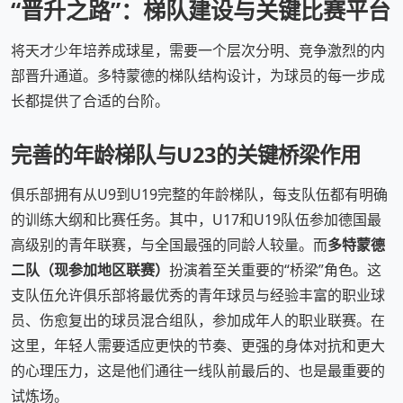
“晋升之路”：梯队建设与关键比赛平台
将天才少年培养成球星，需要一个层次分明、竞争激烈的内
部晋升通道。多特蒙德的梯队结构设计，为球员的每一步成
长都提供了合适的台阶。
完善的年龄梯队与U23的关键桥梁作用
俱乐部拥有从U9到U19完整的年龄梯队，每支队伍都有明确
的训练大纲和比赛任务。其中，U17和U19队伍参加德国最
高级别的青年联赛，与全国最强的同龄人较量。而
多特蒙德
二队（现参加地区联赛）
扮演着至关重要的“桥梁”角色。这
支队伍允许俱乐部将最优秀的青年球员与经验丰富的职业球
员、伤愈复出的球员混合组队，参加成年人的职业联赛。在
这里，年轻人需要适应更快的节奏、更强的身体对抗和更大
的心理压力，这是他们通往一线队前最后的、也是最重要的
试炼场。