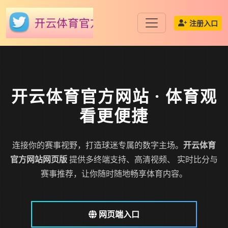
注册入口
开云体育官方网站
· 体育观
看更便捷
连接你的赛事视野，打造球迷专属的数字主场。
开云体育
官方网站网页版
提供多终端支持、高清视频、 实时比分与
赛事推荐，让你随时随地畅享体育内容。
网页端入口