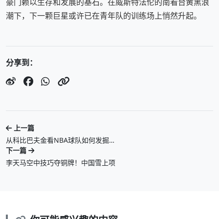
豪门赖以生存和发展的基石。在威斯特法伦的南看台黄黑浪
潮下，下一颗巨星或许已在青年队的训练场上悄然升起。
分享到：
上一篇
从科比巴夫金看NBA球队如何发掘…
下一篇
李天马空中技巧夺铜牌！中国雪上项