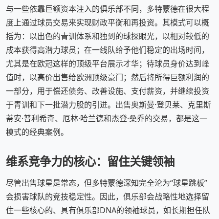
与一些依靠巨额资本注入的俱乐部不同，多特蒙德在很大程
度上通过球员交易来实现财政平衡和再投资。其模式可以概
括为：以出色的青训体系和独到的球探眼光，以相对较低的
成本获得高潜力球员；在一线队给予他们稳定的出场时间，
尤其是在欧冠这样的顶级平台展示才华；待球员身价达到峰
值时，以高价出售给欧洲顶级豪门；然后将所得巨额利润的
一部分，用于偿还债务、改善设施、支付薪资，并继续投资
于青训和下一批潜力股的引进。出售奥斯曼·登贝莱、克里斯
蒂安·普利希奇、厄林·哈兰德和杰登·桑乔的交易，都是这一
模式的经典案例。
维系竞争力的核心：留住关键领袖
尽管出售球星是常态，但多特蒙德深知完全沦为“球星跳板”
会损害球队的竞技稳定性。因此，俱乐部会战略性地选择留
住一些核心的、具有俱乐部DNA的领袖球员，如长期担任队