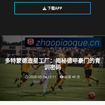
下载APP
多特蒙德造星工厂：揭秘德甲豪门的青
训密码
2026-05-14 23:11
阅读 40 次