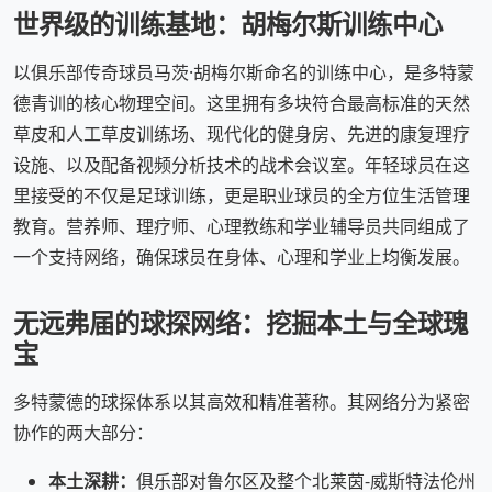
世界级的训练基地：胡梅尔斯训练中心
以俱乐部传奇球员马茨·胡梅尔斯命名的训练中心，是多特蒙
德青训的核心物理空间。这里拥有多块符合最高标准的天然
草皮和人工草皮训练场、现代化的健身房、先进的康复理疗
设施、以及配备视频分析技术的战术会议室。年轻球员在这
里接受的不仅是足球训练，更是职业球员的全方位生活管理
教育。营养师、理疗师、心理教练和学业辅导员共同组成了
一个支持网络，确保球员在身体、心理和学业上均衡发展。
无远弗届的球探网络：挖掘本土与全球瑰
宝
多特蒙德的球探体系以其高效和精准著称。其网络分为紧密
协作的两大部分：
本土深耕：
俱乐部对鲁尔区及整个北莱茵-威斯特法伦州